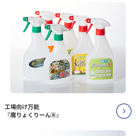
工場向け万能
『魔りょくりーんⓇ』